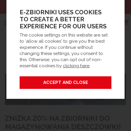
Sales:
+48 61 66 09 444
E-ZBIORNIKI USES COOKIES
TO CREATE A BETTER
EXPERIENCE FOR OUR USERS
The cookie settings on this website are set
Search
to 'allow all cookies' to give you the best
Strona główna
experience. If you continue without
ZGARNIJ DOTACJ?, ZBIERAJ
changing these settings, you consent to
this. Otherwise, you can opt out of non-
DESZCZÓWK?!
essential cookies by
clicking here
.
ZNIŻKA 20% NA ZBIORNIKI DO
MAGAZYNOWANIA DESZCZÓWKI!