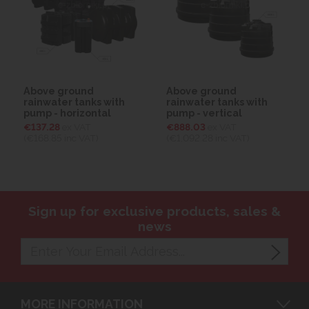
Above ground
Above ground
rainwater tanks with
rainwater tanks with
pump - horizontal
pump - vertical
€137.28
ex VAT
€888.03
ex VAT
(€168.85
inc VAT)
(€1,092.28
inc VAT)
Sign up for exclusive products, sales &
news
MORE INFORMATION